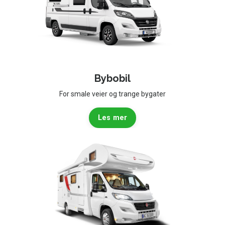
Bybobil
For smale veier og trange bygater
Les mer