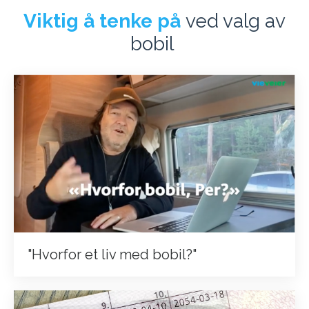
Viktig å tenke på
ved valg av
bobil
"Hvorfor et liv med bobil?"